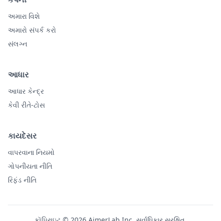
અમારા વિશે
અમારો સંપર્ક કરો
સંલગ્ન
આધાર
આધાર કેન્દ્ર
કેવી રીતે-ટોસ
કાયદેસર
વાપરવાના નિયમો
ગોપનીયતા નીતિ
રિફંડ નીતિ
કૉપિરાઇટ © 2026 AimerLab Inc. સર્વાધિકાર સુરક્ષિત.