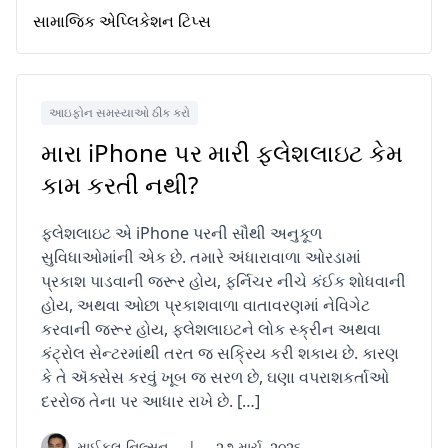
સામાજિક એપ્લિકેશન ટિપ્સ
આઇફોન સમસ્યાઓ ઠીક કરો
મારા iPhone પર મારી ફ્લેશલાઇટ કેમ
કામ કરતી નથી?
ફ્લેશલાઇટ એ iPhone પરની સૌથી અનુકૂળ
સુવિધાઓમાંની એક છે. તમારે અંધારાવાળા ઓરડામાં
પ્રકાશ પાડવાની જરૂર હોય, ફર્નિચર નીચે કંઈક શોધવાની
હોય, અથવા ઓછા પ્રકાશવાળા વાતાવરણમાં નેવિગેટ
કરવાની જરૂર હોય, ફ્લેશલાઇટને લોક સ્ક્રીન અથવા
કંટ્રોલ સેન્ટરમાંથી તરત જ સક્રિય કરી શકાય છે. કારણ
કે તે ઍક્સેસ કરવું ખૂબ જ સરળ છે, ઘણા વપરાશકર્તાઓ
દરરોજ તેના પર આધાર રાખે છે. […]
માઈકલ નિલ્સન
|
૨૭ માર્ચ, ૨૦૨૬