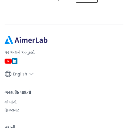
પર અમને અનુસરો
English
ગરમ ઉત્પાદનો
મોબીગો
ફિક્સમેટ
કંપની