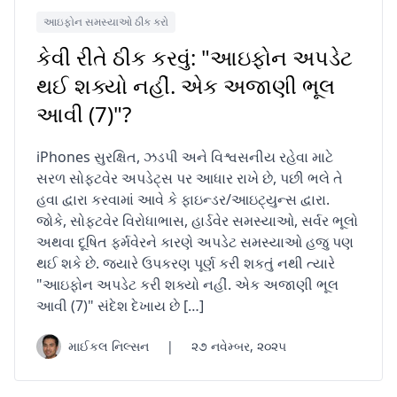
આઇફોન સમસ્યાઓ ઠીક કરો
કેવી રીતે ઠીક કરવું: "આઇફોન અપડેટ
થઈ શક્યો નહીં. એક અજાણી ભૂલ
આવી (7)"?
iPhones સુરક્ષિત, ઝડપી અને વિશ્વસનીય રહેવા માટે
સરળ સોફ્ટવેર અપડેટ્સ પર આધાર રાખે છે, પછી ભલે તે
હવા દ્વારા કરવામાં આવે કે ફાઇન્ડર/આઇટ્યુન્સ દ્વારા.
જોકે, સોફ્ટવેર વિરોધાભાસ, હાર્ડવેર સમસ્યાઓ, સર્વર ભૂલો
અથવા દૂષિત ફર્મવેરને કારણે અપડેટ સમસ્યાઓ હજુ પણ
થઈ શકે છે. જ્યારે ઉપકરણ પૂર્ણ કરી શકતું નથી ત્યારે
"આઇફોન અપડેટ કરી શક્યો નહીં. એક અજાણી ભૂલ
આવી (7)" સંદેશ દેખાય છે […]
માઈકલ નિલ્સન
|
૨૭ નવેમ્બર, ૨૦૨૫