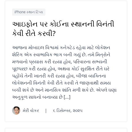
iPhone સ્થાન ટિપ્સ
આઇફોન પર કોઈના સ્થાનની વિનંતી
કેવી રીતે કરવી?
આજના મોબાઇલ વિશ્વમાં કનેક્ટેડ રહેવા માટે લોકેશન
શેરિંગ એક સ્વાભાવિક ભાગ બની ગયું છે. તમે મિત્રોને
મળવાનો પ્રયાસ કરી રહ્યા હોવ, પરિવારના સભ્યની
પૂછપરછ કરી રહ્યા હોવ, અથવા કોઈ સુરક્ષિત રીતે ઘરે
પહોંચે તેની ખાતરી કરી રહ્યા હોવ, બીજા વ્યક્તિના
લોકેશનની વિનંતી કેવી રીતે કરવી તે જાણવાથી સમય
બચી શકે છે અને માનસિક શાંતિ મળી શકે છે. એપલે ઘણા
અનુકૂળ સાધનો બનાવ્યા છે […]
મેરી વોકર
|
૬ ડિસેમ્બર, ૨૦૨૫