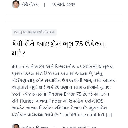
મેરી વોકર
|
૨૬ માર્ચ, ૨૦૨૬
આઇફોન સમસ્યાઓ ઠીક કરો
કેવી રીતે આઇફોન ભૂલ 75 ઉકેલવા
માટે?
iPhones ને સરળ અને વિશ્વસનીય વપરાશકર્તા અનુભવ
પ્રદાન કરવા માટે ડિઝાઇન કરવામાં આવ્યા છે, પરંતુ
કોઈપણ સોફ્ટવેર-સંચાલિત ઉપકરણની જેમ, તેમાં ક્યારેક
અણધારી ભૂલો થઈ શકે છે. ઘણા વપરાશકર્તાઓને હતાશ
કરતી એક સમસ્યા iPhone Error 75 છે, જે સામાન્ય
રીતે iTunes અથવા Finder નો ઉપયોગ કરીને iOS
અપડેટ અથવા રિસ્ટોર દરમિયાન દેખાય છે. ભૂલ સંદેશ
ઘણીવાર વાંચવામાં આવે છે: “The iPhone couldn’t […]
માઈકલ નિલ્સન
|
૨૮ જાન્યુઆરી, ૨૦૨૬