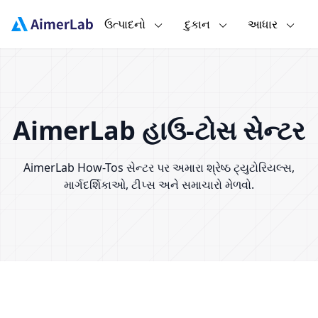
ઉત્પાદનો
દુકાન
આધાર
AimerLab હાઉ-ટોસ સેન્ટર
AimerLab How-Tos સેન્ટર પર અમારા શ્રેષ્ઠ ટ્યુટોરિયલ્સ,
માર્ગદર્શિકાઓ, ટીપ્સ અને સમાચારો મેળવો.