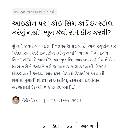
આઇફોન સમસ્યાઓ ઠીક કરો
આઇફોન પર "કોઈ સિમ કાર્ડ ઇન્સ્ટોલ
કરેલું નથી" ભૂલ કેવી રીતે ઠીક કરવી?
શું તમે ક્યારેય તમારા iPhone ઉપાડ્યા છે અને સ્ક્રીન પર
"કોઈ સિમ કાર્ડ ઇન્સ્ટોલ કરેલું નથી" અથવા "અમાન્ય
સિમ" સંદેશ દેખાય છે? આ ભૂલ નિરાશાજનક હોઈ શકે છે -
ખાસ કરીને જ્યારે તમે અચાનક કૉલ કરવાની, ટેક્સ્ટ
મોકલવાની અથવા મોબાઇલ ડેટાનો ઉપયોગ કરવાની
ક્ષમતા ગુમાવી દો છો. સદનસીબે, સમસ્યા ઘણીવાર
સરળતાથી ઉકેલી શકાય છે. આ […]
મેરી વોકર
|
૧૬ નવેમ્બર, ૨૦૨૫
1
2
â€¦
26
આગળ