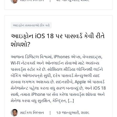
આઇફોન સમસ્યાઓ ઠીક કરો
આઇફોન iOS 18 પર પાસવર્ડ કેવી રીતે
શોધશો?
આજના ડિજિટલ વિશ્વમાં, iPhones એપ્સ, વેબસાઇટ્સ,
Wi-Fi નેટવર્ક્સ અને ઓનલાઈન સેવાઓ માટે અસંખ્ય
પાસવર્ડ્સ સ્ટોર કરે છે. સોશિયલ મીડિયા લોગિનથી લઈને
બેંકિંગ ઓળખપત્રો સુધી, દરેક પાસવર્ડ મેન્યુઅલી યાદ
રાખવા લગભગ અશક્ય છે. સદનસીબે, Apple એ પાસવર્ડ
મેનેજમેન્ટ પહેલા કરતા વધુ સરળ બનાવ્યું છે, અને iOS 18
સાથે, તમારા iPhone પર સેવ કરેલા પાસવર્ડ્સ શોધવા અને
મેનેજ કરવા વધુ સુરક્ષિત, કેન્દ્રિત, […]
માઈકલ નિલ્સન
|
૧૭ જાન્યુઆરી, ૨૦૨૬