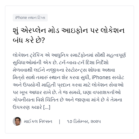
iPhone સ્થાન ટિપ્સ
શું એરપ્લેન મોડ આઇફોન પર લોકેશન
બંધ કરે છે?
લોકેશન ટ્રેકિંગ એ આધુનિક સ્માર્ટફોનમાં સૌથી મહત્વપૂર્ણ
સુવિધાઓમાંની એક છે. ટર્ન-બાય-ટર્ન દિશા નિર્દેશો
મેળવવાથી લઈને નજીકના રેસ્ટોરન્ટ્સ શોધવા અથવા
મિત્રો સાથે તમારું સ્થાન શેર કરવા સુધી, iPhones સચોટ
અને ઉપયોગી માહિતી પ્રદાન કરવા માટે લોકેશન સેવાઓ
પર ખૂબ આધાર રાખે છે. તે જ સમયે, ઘણા વપરાશકર્તાઓ
ગોપનીયતા વિશે ચિંતિત છે અને જાણવા માંગે છે કે તેમના
ઉપકરણ ક્યારે […]
માઈકલ નિલ્સન
|
૧૭ ડિસેમ્બર, ૨૦૨૫