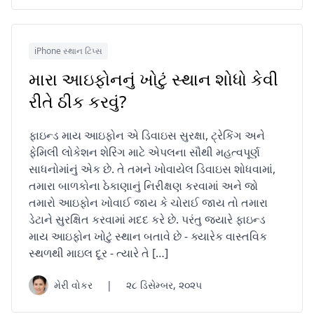
iPhone સ્થાન ટિપ્સ
મારા આઇફોનનું ખોટું સ્થાન શોધો કેવી
રીતે ઠીક કરવું?
ફાઇન્ડ માય આઇફોન એ ડિવાઇસ સુરક્ષા, ટ્રેકિંગ અને
ફેમિલી લોકેશન શેરિંગ માટે એપલના સૌથી મહત્વપૂર્ણ
સાધનોમાંનું એક છે. તે તમને ખોવાયેલ ડિવાઇસ શોધવામાં,
તમારા બાળકોના ઠેકાણાનું નિરીક્ષણ કરવામાં અને જો
તમારો આઇફોન ખોવાઈ જાય કે ચોરાઈ જાય તો તમારા
ડેટાને સુરક્ષિત કરવામાં મદદ કરે છે. પરંતુ જ્યારે ફાઇન્ડ
માય આઇફોન ખોટું સ્થાન બતાવે છે - ક્યારેક વાસ્તવિક
સ્થળથી માઇલ દૂર - ત્યારે તે […]
મેરી વોકર
|
૨૮ ડિસેમ્બર, ૨૦૨૫