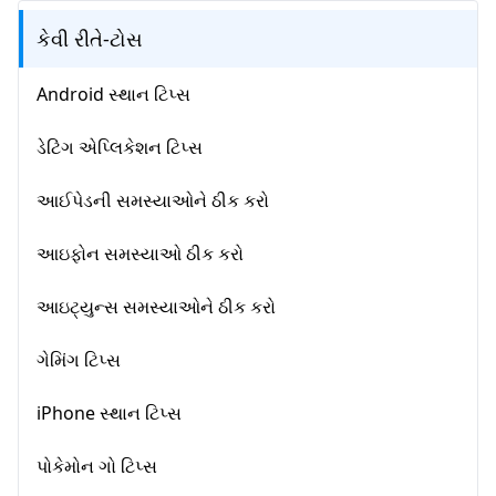
કેવી રીતે-ટોસ
Android સ્થાન ટિપ્સ
ડેટિંગ એપ્લિકેશન ટિપ્સ
આઈપેડની સમસ્યાઓને ઠીક કરો
આઇફોન સમસ્યાઓ ઠીક કરો
આઇટ્યુન્સ સમસ્યાઓને ઠીક કરો
ગેમિંગ ટિપ્સ
iPhone સ્થાન ટિપ્સ
પોકેમોન ગો ટિપ્સ