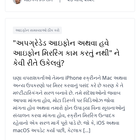
આઇફોન સમસ્યાઓ ઠીક કરો
"અપગ્રેડેડ આઇફોન અથવા હવે
આઇફોન મિરરિંગ કામ કરતું નથી" ને
કેવી રીતે ઉકેલવું?
ઘણા વપરાશકર્તાઓ તેમના iPhone સ્ક્રીનને Mac અથવા
અન્ય ઉપકરણો પર મિરર કરવાનું પસંદ કરે છે કારણ કે તે
મલ્ટીટાસ્કિંગને સરળ બનાવે છે. તમે સંદેશાઓનો જવાબ
આપવા માંગતા હોવ, મોટા ડિસ્પ્લે પર વિડિઓઝ જોવા
માંગતા હોવ અથવા તમારો ફોન ઉપાડ્યા વિના સૂચનાઓનું
સંચાલન કરવા માંગતા હોવ, સ્ક્રીન મિરરિંગ ઉત્પાદક
રહેવાનો એક સરળ માર્ગ પૂરો પાડે છે. જો કે, iOS અથવા
macOS અપડેટ કર્યા પછી, કેટલાક […]