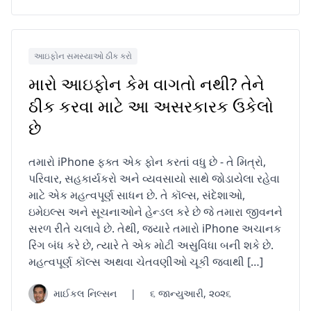
આઇફોન સમસ્યાઓ ઠીક કરો
મારો આઇફોન કેમ વાગતો નથી? તેને
ઠીક કરવા માટે આ અસરકારક ઉકેલો
છે
તમારો iPhone ફક્ત એક ફોન કરતાં વધુ છે - તે મિત્રો,
પરિવાર, સહકાર્યકરો અને વ્યવસાયો સાથે જોડાયેલા રહેવા
માટે એક મહત્વપૂર્ણ સાધન છે. તે કૉલ્સ, સંદેશાઓ,
ઇમેઇલ્સ અને સૂચનાઓને હેન્ડલ કરે છે જે તમારા જીવનને
સરળ રીતે ચલાવે છે. તેથી, જ્યારે તમારો iPhone અચાનક
રિંગ બંધ કરે છે, ત્યારે તે એક મોટી અસુવિધા બની શકે છે.
મહત્વપૂર્ણ કૉલ્સ અથવા ચેતવણીઓ ચૂકી જવાથી […]
માઈકલ નિલ્સન
|
૬ જાન્યુઆરી, ૨૦૨૬